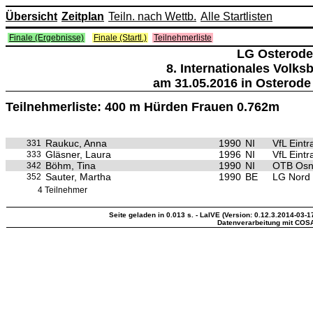
Übersicht
Zeitplan
Teiln. nach Wettb.
Alle Startlisten
Finale (Ergebnisse)
Finale (Startl.)
Teilnehmerliste
LG Osterode
8. Internationales Volk
am 31.05.2016 in Osterode
Teilnehmerliste: 400 m Hürden Frauen 0.762m
Raukuc, Anna
1990
NI
VfL Eint
331
Gläsner, Laura
1996
NI
VfL Eint
333
Böhm, Tina
1990
NI
OTB Osn
342
Sauter, Martha
1990
BE
LG Nord 
352
4 Teilnehmer
Seite geladen in 0.013 s. - LaIVE (Version: 0.12.3.2014-03-1
Datenverarbeitung mit COS