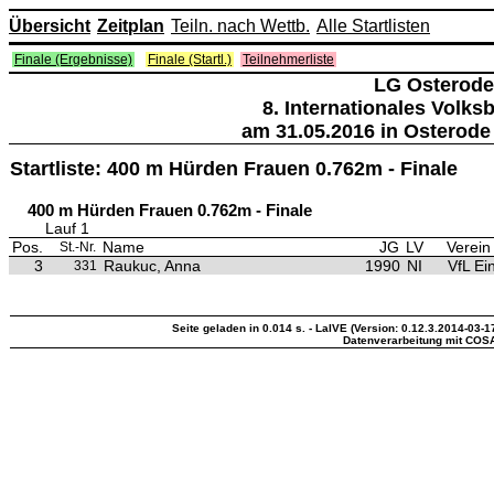
Übersicht
Zeitplan
Teiln. nach Wettb.
Alle Startlisten
Finale (Ergebnisse)
Finale (Startl.)
Teilnehmerliste
LG Osterode
8. Internationales Volk
am 31.05.2016 in Osterode
Startliste: 400 m Hürden Frauen 0.762m - Finale
400 m Hürden Frauen 0.762m - Finale
Lauf 1
Pos.
Name
JG
LV
Verein
St.-Nr.
3
Raukuc, Anna
1990
NI
VfL Ei
331
Seite geladen in 0.014 s. - LaIVE (Version: 0.12.3.2014-03-1
Datenverarbeitung mit COS