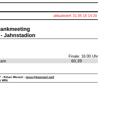
aktualisiert: 31.05.16 14:20
sbankmeeting
 - Jahnstadion
Finale: 16:00 Uhr
dam
60,39
7 - Kilian Wenzel -
laive@kwenzel.net
)
A WIN.