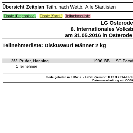
Übersicht
Zeitplan
Teiln. nach Wettb.
Alle Startlisten
Finale (Ergebnisse)
Finale (Startl.)
Teilnehmerliste
LG Osterode
8. Internationales Volk
am 31.05.2016 in Osterode
Teilnehmerliste: Diskuswurf Männer 2 kg
Prüfer, Henning
1996
BB
SC Pots
253
1 Teilnehmer
Seite geladen in 0.057 s. - LaIVE (Version: 0.12.3.2014-03-1
Datenverarbeitung mit COS