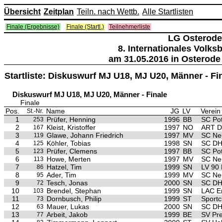
Übersicht
Zeitplan
Teiln. nach Wettb.
Alle Startlisten
Finale (Ergebnisse)
Finale (Startl.)
Teilnehmerliste
LG Osterode
8. Internationales Volk
am 31.05.2016 in Osterode
Startliste: Diskuswurf MJ U18, MJ U20, Männer - F
Diskuswurf MJ U18, MJ U20, Männer - Finale
Finale
Pos.
Name
JG
LV
Verein
St.-Nr.
1
Prüfer, Henning
1996
BB
SC Po
253
2
Kleist, Kristoffer
1997
NO
ART D
167
3
Glawe, Johann Friedrich
1997
MV
SC Ne
119
4
Köhler, Tobias
1998
SN
SC DHf
125
5
Prüfer, Clemens
1997
BB
SC Po
123
6
Howe, Merten
1997
MV
SC Ne
113
7
Hatzel, Tim
1999
SN
LV 90 
86
8
Ader, Tim
1999
MV
SC Ne
95
9
Tesch, Jonas
2000
SN
SC DHf
72
10
Brendel, Stephan
1999
SN
LAC E
103
11
Dornbusch, Philip
1999
ST
Sport
73
12
Mauer, Lukas
2000
SN
SC DHf
63
13
Arbeit, Jakob
1999
BE
SV Pre
77