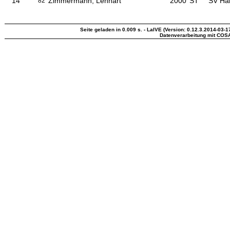
14
Zimmermann, Lennart
2000
ST
SV Hal
82
Seite geladen in 0.009 s. - LaIVE (Version: 0.12.3.2014-03-1
Datenverarbeitung mit COS