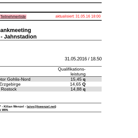
aktualisiert: 31.05.16 18:00
Teilnehmerliste
sbankmeeting
 - Jahnstadion
31.05.2016 / 18.50
Qualifikations-
leistung
tor Gohlis-Nord
15,45
q
Erzgebirge
14,65
Q
 Rostock
14,88
q
7 - Kilian Wenzel -
laive@kwenzel.net
)
A WIN.