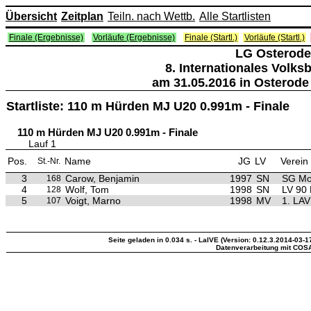
Übersicht
Zeitplan
Teiln. nach Wettb.
Alle Startlisten
Finale (Ergebnisse)
Vorläufe (Ergebnisse)
Finale (Startl.)
Vorläufe (Startl.)
LG Osterode
8. Internationales Volk
am 31.05.2016 in Osterode
Startliste: 110 m Hürden MJ U20 0.991m - Finale
110 m Hürden MJ U20 0.991m - Finale
Lauf 1
Pos.
Name
JG
LV
Verein
St.-Nr.
3
Carow, Benjamin
1997
SN
SG Mo
168
4
Wolf, Tom
1998
SN
LV 90 
128
5
Voigt, Marno
1998
MV
1. LAV
107
Seite geladen in 0.034 s. - LaIVE (Version: 0.12.3.2014-03-1
Datenverarbeitung mit COS