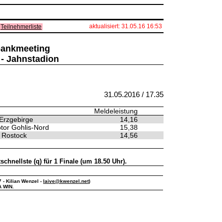
aktualisiert: 31.05.16 16:53
Teilnehmerliste
sbankmeeting
 - Jahnstadion
31.05.2016 / 17.35
Meldeleistung
Erzgebirge
14,16
tor Gohlis-Nord
15,38
 Rostock
14,56
tschnellste (q) für 1 Finale (um 18.50 Uhr).
7 - Kilian Wenzel -
laive@kwenzel.net
)
A WIN.