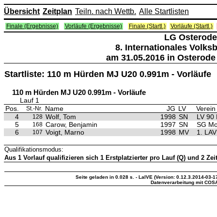
Übersicht
Zeitplan
Teiln. nach Wettb.
Alle Startlisten
Finale (Ergebnisse)
Vorläufe (Ergebnisse)
Finale (Startl.)
Vorläufe (Startl.)
LG Osterode
8. Internationales Volk
am 31.05.2016 in Osterode
Startliste: 110 m Hürden MJ U20 0.991m - Vorläufe
110 m Hürden MJ U20 0.991m - Vorläufe
Lauf 1
Pos.
Name
JG
LV
Verein
St.-Nr.
4
Wolf, Tom
1998
SN
LV 90 
128
5
Carow, Benjamin
1997
SN
SG Mo
168
6
Voigt, Marno
1998
MV
1. LAV
107
Qualifikationsmodus:
Aus 1 Vorlauf qualifizieren sich 1 Erstplatzierter pro Lauf (Q) und 2 Zei
Seite geladen in 0.028 s. - LaIVE (Version: 0.12.3.2014-03-1
Datenverarbeitung mit COS