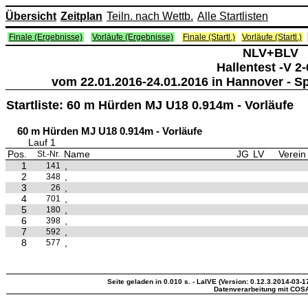
Übersicht
Zeitplan
Teiln. nach Wettb.
Alle Startlisten
Finale (Ergebnisse)
Vorläufe (Ergebnisse)
Finale (Startl.)
Vorläufe (Startl.)
NLV+BLV
Hallentest -V 2-
vom 22.01.2016-24.01.2016 in Hannover - S
Startliste: 60 m Hürden MJ U18 0.914m - Vorläufe
60 m Hürden MJ U18 0.914m - Vorläufe
Lauf 1
Pos.
Name
JG
LV
Verein
St.-Nr.
1
,
141
2
,
348
3
,
26
4
,
701
5
,
180
6
,
398
7
,
592
8
,
577
Seite geladen in 0.010 s. - LaIVE (Version: 0.12.3.2014-03-1
Datenverarbeitung mit COS