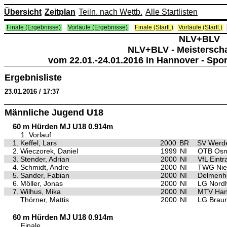
Übersicht
Zeitplan
Teiln. nach Wettb.
Alle Startlisten
Finale (Ergebnisse)
Vorläufe (Ergebnisse)
Finale (Startl.)
Vorläufe (Startl.)
NLV+BLV
NLV+BLV - Meisterscha
vom 22.01.-24.01.2016 in Hannover - Spo
Ergebnisliste
23.01.2016 / 17:37
Männliche Jugend U18
60 m Hürden MJ U18 0.914m
1. Vorlauf
1.
Keffel, Lars
2000
BR
SV Werd
2.
Wieczorek, Daniel
1999
NI
OTB Osn
3.
Stender, Adrian
2000
NI
VfL Eint
4.
Schmidt, Andre
2000
NI
TWG Nien
5.
Sander, Fabian
2000
NI
Delmenho
6.
Möller, Jonas
2000
NI
LG Nord
7.
Wilhus, Mika
2000
NI
MTV Han
Thörner, Mattis
2000
NI
LG Brau
60 m Hürden MJ U18 0.914m
Finale