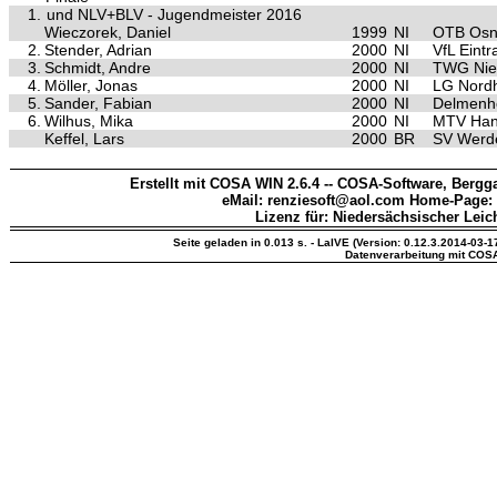
1.
und NLV+BLV - Jugendmeister 2016
Wieczorek, Daniel
1999
NI
OTB Osn
2.
Stender, Adrian
2000
NI
VfL Eint
3.
Schmidt, Andre
2000
NI
TWG Nien
4.
Möller, Jonas
2000
NI
LG Nord
5.
Sander, Fabian
2000
NI
Delmenho
6.
Wilhus, Mika
2000
NI
MTV Han
Keffel, Lars
2000
BR
SV Werd
Erstellt mit COSA WIN 2.6.4 -- COSA-Software, Bergga
eMail: renziesoft@aol.com Home-Page:
Lizenz für: Niedersächsischer Leic
Seite geladen in 0.013 s. - LaIVE (Version: 0.12.3.2014-03-1
Datenverarbeitung mit COS