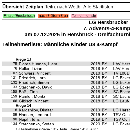
Übersicht
Zeitplan
Teiln. nach Wettb.
Alle Startlisten
Finale (Ergebnisse)
nach 3 Disz. (Erg.)
Teilnehmerliste
LG Hersbrucker 
7. Advents-4-Kamp
am 07.12.2025 in Hersbruck - Dreifachturn
Teilnehmerliste: Männliche Kinder U8 4-Kampf
Riege 13
Flores Huanca, Liam
2018
BY
LAV Hers
75
Roller, Tizian
2018
BY
LAV Hers
76
Schwarz, Vincent
2018
BY
TV 1881 
107
Friedrich, Lars
2018
BY
LG Ecken
131
Friedrich, Simon
2018
BY
LG Ecken
132
Starchenko, David
2018
BY
LG Ecken
133
Bößl, Finn
2018
BY
SC Esch
158
Pamler, Moritz
2018
BY
SC Esch
159
Gibisch, Vincent
2018
BY
LG Lauf-
166
Riege 14
Kardzhilov, Dimitar
2019
BY
LG Hersb
8
Hansen, Lennard
2019
BY
TSV Och
89
Najah, Idris
2019
BY
TSV Och
90
Starchenko, Stefan
2020
BY
LG Ecken
134
13 Teilnehmer (Riege 13: 9 Teiln., Riege 14: 4 Teiln.)