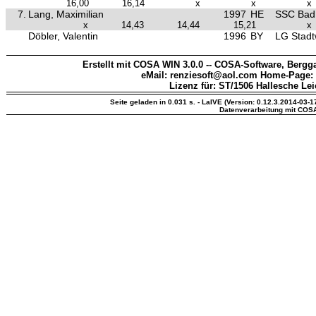
16,00
16,14
x
x
x
7.
Lang, Maximilian
1997
HE
SSC Bad 
x
14,43
14,44
15,21
x
Döbler, Valentin
1996
BY
LG Stad
Erstellt mit COSA WIN 3.0.0 -- COSA-Software, Bergga
eMail: renziesoft@aol.com Home-Page:
Lizenz für: ST/1506 Hallesche Lei
Seite geladen in 0.031 s. - LaIVE (Version: 0.12.3.2014-03-1
Datenverarbeitung mit COS