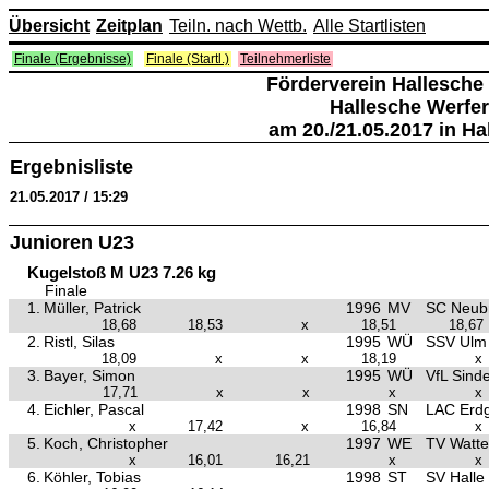
Übersicht
Zeitplan
Teiln. nach Wettb.
Alle Startlisten
Finale (Ergebnisse)
Finale (Startl.)
Teilnehmerliste
Förderverein Hallesche
Hallesche Werfer
am 20./21.05.2017 in Hal
Ergebnisliste
21.05.2017 / 15:29
Junioren U23
Kugelstoß M U23 7.26 kg
Finale
1.
Müller, Patrick
1996
MV
SC Neub
18,68
18,53
x
18,51
18,67
2.
Ristl, Silas
1995
WÜ
SSV Ulm
18,09
x
x
18,19
x
3.
Bayer, Simon
1995
WÜ
VfL Sinde
17,71
x
x
x
x
4.
Eichler, Pascal
1998
SN
LAC Erd
x
17,42
x
16,84
x
5.
Koch, Christopher
1997
WE
TV Watte
x
16,01
16,21
x
x
6.
Köhler, Tobias
1998
ST
SV Halle 