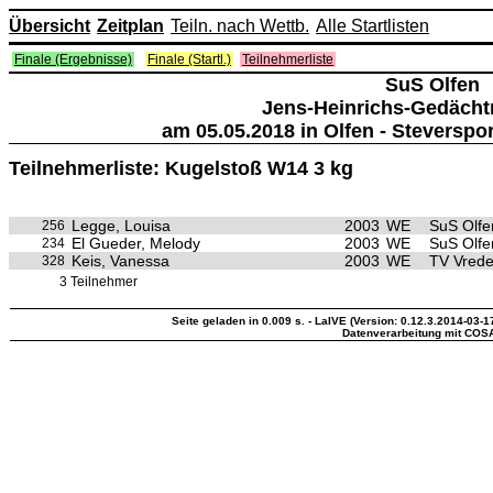
Übersicht
Zeitplan
Teiln. nach Wettb.
Alle Startlisten
Finale (Ergebnisse)
Finale (Startl.)
Teilnehmerliste
SuS Olfen
Jens-Heinrichs-Gedächtn
am 05.05.2018 in Olfen - Steverspo
Teilnehmerliste: Kugelstoß W14 3 kg
Legge, Louisa
2003
WE
SuS Olfe
256
El Gueder, Melody
2003
WE
SuS Olfe
234
Keis, Vanessa
2003
WE
TV Vred
328
3 Teilnehmer
Seite geladen in 0.009 s. - LaIVE (Version: 0.12.3.2014-03-1
Datenverarbeitung mit COS