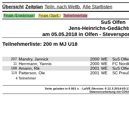
Übersicht
Zeitplan
Teiln. nach Wettb.
Alle Startlisten
Finale (Ergebnisse)
Finale (Startl.)
Teilnehmerliste
SuS Olfen
Jens-Heinrichs-Gedächtn
am 05.05.2018 in Olfen - Steverspo
Teilnehmerliste: 200 m MJ U18
Mandry, Jannick
2000
WE
SuS Olfe
207
Herrmann, Yannis
2000
WE
FC Nordk
11
Amann, Rik
2001
WE
SuS Olfe
188
Patterson, Ole
2001
WE
SC Preu
119
4 Teilnehmer
Seite geladen in 0.001 s. - LaIVE (Version: 0.12.3.2014-03-1
Datenverarbeitung mit COS