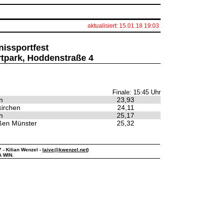
aktualisiert: 15.01.18 19:03
issportfest
rtpark, Hoddenstraße 4
Finale: 15:45 Uhr
n
23,93
irchen
24,11
n
25,17
ßen Münster
25,32
7 - Kilian Wenzel -
laive@kwenzel.net
)
A WIN.