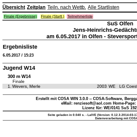
Übersicht
Zeitplan
Teiln. nach Wettb.
Alle Startlisten
Finale (Ergebnisse)
Finale (Startl.)
Teilnehmerliste
SuS Olfen
Jens-Heinrichs-Gedächtn
am 6.05.2017 in Olfen - Steverspo
Ergebnisliste
6.05.2017 / 15:23
Jugend W14
300 m W14
Finale
1.
Wevers, Merle
2003
WE
LG Coesf
Erstellt mit COSA WIN 3.0.0 -- COSA-Software, Bergga
eMail: renziesoft@aol.com Home-Page:
Lizenz für: WE/0141 SuS 1927
Seite geladen in 0.040 s. - LaIVE (Version: 0.12.3.2014-03-1
Datenverarbeitung mit COS