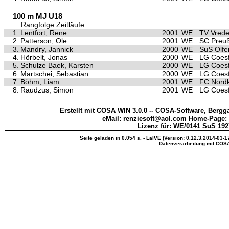
100 m MJ U18
Rangfolge Zeitläufe
1.
Lentfort, Rene
2001
WE
TV Vred
2.
Patterson, Ole
2001
WE
SC Preu
3.
Mandry, Jannick
2000
WE
SuS Olfe
4.
Hörbelt, Jonas
2000
WE
LG Coesf
5.
Schulze Baek, Karsten
2000
WE
LG Coesf
6.
Martschei, Sebastian
2000
WE
LG Coesf
7.
Böhm, Liam
2001
WE
FC Nordk
8.
Raudzus, Simon
2001
WE
LG Coesf
Erstellt mit COSA WIN 3.0.0 -- COSA-Software, Bergga
eMail: renziesoft@aol.com Home-Page:
Lizenz für: WE/0141 SuS 1927
Seite geladen in 0.054 s. - LaIVE (Version: 0.12.3.2014-03-1
Datenverarbeitung mit COS