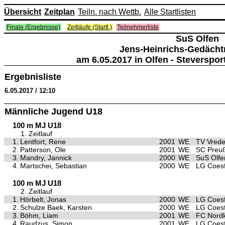
Übersicht
Zeitplan
Teiln. nach Wettb.
Alle Startlisten
Finale (Ergebnisse)
Zeitläufe (Startl.)
Teilnehmerliste
SuS Olfen
Jens-Heinrichs-Gedächtn
am 6.05.2017 in Olfen - Steverspo
Ergebnisliste
6.05.2017 / 12:10
Männliche Jugend U18
100 m MJ U18
1. Zeitlauf
1.
Lentfort, Rene
2001
WE
TV Vred
2.
Patterson, Ole
2001
WE
SC Preu
3.
Mandry, Jannick
2000
WE
SuS Olfe
4.
Martschei, Sebastian
2000
WE
LG Coesf
100 m MJ U18
2. Zeitlauf
1.
Hörbelt, Jonas
2000
WE
LG Coesf
2.
Schulze Baek, Karsten
2000
WE
LG Coesf
3.
Böhm, Liam
2001
WE
FC Nordk
4.
Raudzus, Simon
2001
WE
LG Coesf