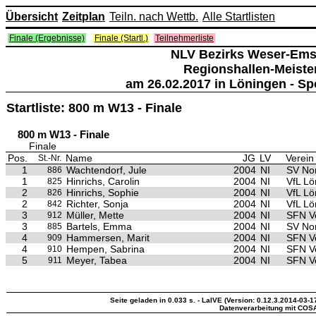
Übersicht
Zeitplan
Teiln. nach Wettb.
Alle Startlisten
Finale (Ergebnisse)
Finale (Startl.)
Teilnehmerliste
NLV Bezirks Weser-Ems
Regionshallen-Meiste
am 26.02.2017 in Löningen - Sp
Startliste: 800 m W13 - Finale
800 m W13 - Finale
Finale
Pos.
Name
JG
LV
Verein
St.-Nr.
1
Wachtendorf, Jule
2004
NI
SV No
886
1
Hinrichs, Carolin
2004
NI
VfL Lö
825
2
Hinrichs, Sophie
2004
NI
VfL Lö
826
2
Richter, Sonja
2004
NI
VfL Lö
842
3
Müller, Mette
2004
NI
SFN V
912
3
Bartels, Emma
2004
NI
SV No
885
4
Hammersen, Marit
2004
NI
SFN V
909
4
Hempen, Sabrina
2004
NI
SFN V
910
5
Meyer, Tabea
2004
NI
SFN V
911
Seite geladen in 0.033 s. - LaIVE (Version: 0.12.3.2014-03-1
Datenverarbeitung mit COS