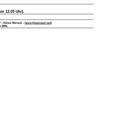
(um 12.05 Uhr).
7 - Kilian Wenzel -
laive@kwenzel.net
)
A WIN.