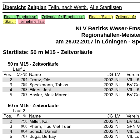
Übersicht
Zeitplan
Teiln. nach Wettb.
Alle Startlisten
Finale (Ergebnisse)
Zeitvorläufe (Ergebnisse)
Finale (Startl.)
Zeitvorläufe
(Startl.)
Teilnehmerliste
NLV Bezirks Weser-Ems
Regionshallen-Meiste
am 26.02.2017 in Löningen - Sp
Startliste: 50 m M15 - Zeitvorläufe
50 m M15 - Zeitvorläufe
Lauf 1
Pos.
Name
JG
LV
Verein
St.-Nr.
2
Franz, Ole
2002
NI
VfL Lö
794
3
Speckmann, Tobias
2002
NI
BV Gar
759
4
Eilers, Jost
2002
NI
VfL Lö
793
5
Hasler, Maik Marcel
2002
NI
BV Gar
757
50 m M15 - Zeitvorläufe
Lauf 2
Pos.
Name
JG
LV
Verein
St.-Nr.
2
Miller, Kai
2002
NI
BV Gar
758
3
Pham, Huu Viet Tuan
2002
NI
SFN V
906
4
Schick, Daniel
2002
NI
VfL Lö
804
5
Buga, Berkay
2002
NI
VfL Lö
787