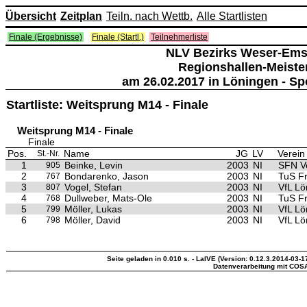
Übersicht
Zeitplan
Teiln. nach Wettb.
Alle Startlisten
Finale (Ergebnisse)
Finale (Startl.)
Teilnehmerliste
NLV Bezirks Weser-Ems
Regionshallen-Meiste
am 26.02.2017 in Löningen - Sp
Startliste: Weitsprung M14 - Finale
Weitsprung M14 - Finale
Finale
Pos.
Name
JG
LV
Verein
St.-Nr.
1
Beinke, Levin
2003
NI
SFN V
905
2
Bondarenko, Jason
2003
NI
TuS Fr
767
3
Vogel, Stefan
2003
NI
VfL Lö
807
4
Dullweber, Mats-Ole
2003
NI
TuS Fr
768
5
Möller, Lukas
2003
NI
VfL Lö
799
6
Möller, David
2003
NI
VfL Lö
798
Seite geladen in 0.010 s. - LaIVE (Version: 0.12.3.2014-03-1
Datenverarbeitung mit COS