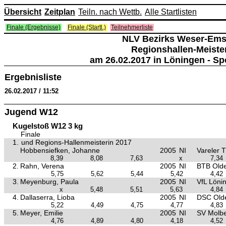
Übersicht
Zeitplan
Teiln. nach Wettb.
Alle Startlisten
Finale (Ergebnisse)
Finale (Startl.)
Teilnehmerliste
NLV Bezirks Weser-Ems
Regionshallen-Meiste
am 26.02.2017 in Löningen - Sp
Ergebnisliste
26.02.2017 / 11:52
Jugend W12
Kugelstoß W12 3 kg
Finale
1.
und Regions-Hallenmeisterin 2017
Hobbensiefken, Johanne
2005
NI
Vareler 
8,39
8,08
7,63
x
7,34
2.
Rahn, Verena
2005
NI
BTB Old
5,75
5,62
5,44
5,42
4,42
3.
Meyenburg, Paula
2005
NI
VfL Löni
x
5,48
5,51
5,63
4,84
4.
Dallaserra, Lioba
2005
NI
DSC Old
5,22
4,49
4,75
4,77
4,83
5.
Meyer, Emilie
2005
NI
SV Molb
4,76
4,89
4,80
4,18
4,52