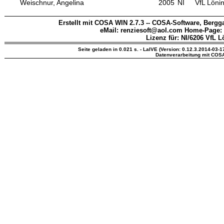
Weischnur, Angelina
2005
NI
VfL Löni
Erstellt mit COSA WIN 2.7.3 -- COSA-Software, Bergga
eMail: renziesoft@aol.com Home-Page:
Lizenz für: NI/6206 VfL 
Seite geladen in 0.021 s. - LaIVE (Version: 0.12.3.2014-03-1
Datenverarbeitung mit COS