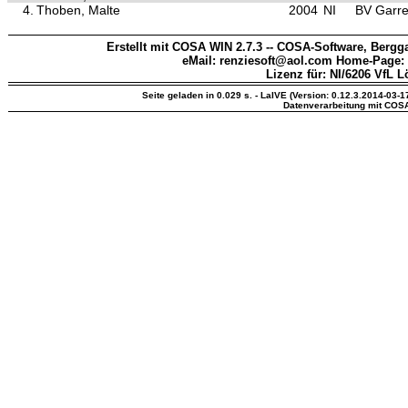
4.
Thoben, Malte
2004
NI
BV Garre
Erstellt mit COSA WIN 2.7.3 -- COSA-Software, Bergga
eMail: renziesoft@aol.com Home-Page:
Lizenz für: NI/6206 VfL 
Seite geladen in 0.029 s. - LaIVE (Version: 0.12.3.2014-03-1
Datenverarbeitung mit COS