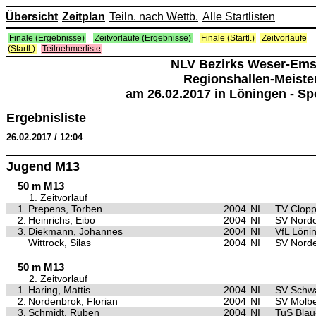
Übersicht
Zeitplan
Teiln. nach Wettb.
Alle Startlisten
Finale (Ergebnisse)
Zeitvorläufe (Ergebnisse)
Finale (Startl.)
Zeitvorläufe
(Startl.)
Teilnehmerliste
NLV Bezirks Weser-Ems
Regionshallen-Meiste
am 26.02.2017 in Löningen - Sp
Ergebnisliste
26.02.2017 / 12:04
Jugend M13
50 m M13
1. Zeitvorlauf
1.
Prepens, Torben
2004
NI
TV Clop
2.
Heinrichs, Eibo
2004
NI
SV Nord
3.
Diekmann, Johannes
2004
NI
VfL Löni
Wittrock, Silas
2004
NI
SV Nord
50 m M13
2. Zeitvorlauf
1.
Haring, Mattis
2004
NI
SV Schwa
2.
Nordenbrok, Florian
2004
NI
SV Molb
3.
Schmidt, Ruben
2004
NI
TuS Bla