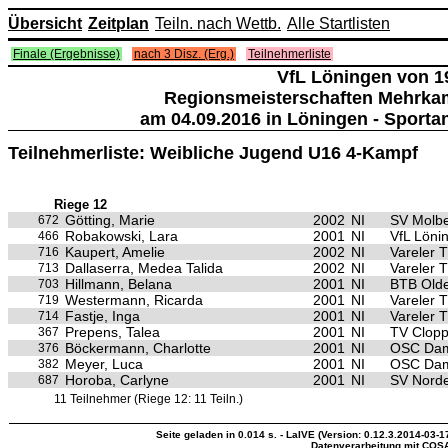
Übersicht
Zeitplan
Teiln. nach Wettb.
Alle Startlisten
Finale (Ergebnisse)
nach 3 Disz. (Erg.)
Teilnehmerliste
VfL Löningen von 19
Regionsmeisterschaften Mehrka
am 04.09.2016 in Löningen - Sporta
Teilnehmerliste: Weibliche Jugend U16 4-Kampf
Riege 12
Götting, Marie
2002
NI
SV Molb
672
Robakowski, Lara
2001
NI
VfL Löni
466
Kaupert, Amelie
2002
NI
Vareler 
716
Dallaserra, Medea Talida
2002
NI
Vareler 
713
Hillmann, Belana
2001
NI
BTB Old
703
Westermann, Ricarda
2001
NI
Vareler 
719
Fastje, Inga
2001
NI
Vareler 
714
Prepens, Talea
2001
NI
TV Clop
367
Böckermann, Charlotte
2001
NI
OSC Da
376
Meyer, Luca
2001
NI
OSC Da
382
Horoba, Carlyne
2001
NI
SV Nord
687
11 Teilnehmer (Riege 12: 11 Teiln.)
Seite geladen in 0.014 s. - LaIVE (Version: 0.12.3.2014-03-1
Datenverarbeitung mit COS