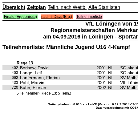
Übersicht
Zeitplan
Teiln. nach Wettb.
Alle Startlisten
Finale (Ergebnisse)
nach 2 Disz. (Erg.)
Teilnehmerliste
VfL Löningen von 19
Regionsmeisterschaften Mehrka
am 04.09.2016 in Löningen - Sporta
Teilnehmerliste: Männliche Jugend U16 4-Kampf
Riege 13
Borisow, David
2001
NI
SG akqu
402
Lange, Leif
2001
NI
SG akqu
403
Lanfermann, Florian
2001
NI
SV Molb
662
Pohl, Marvin
2001
NI
VfL Löni
433
Kuhn, Florian
2002
NI
SV Molb
720
5 Teilnehmer (Riege 13: 5 Teiln.)
Seite geladen in 0.015 s. - LaIVE (Version: 0.12.3.2014-03-1
Datenverarbeitung mit COS