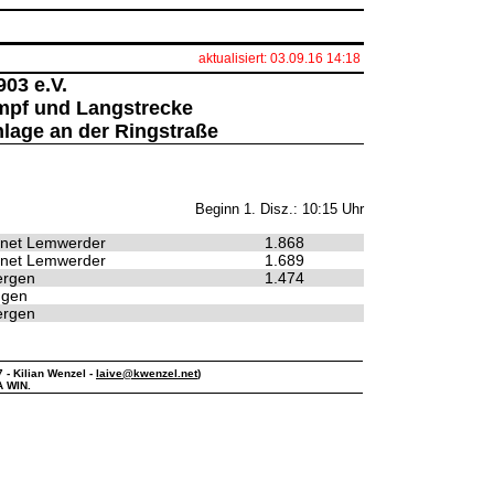
aktualisiert: 03.09.16 14:18
03 e.V.
mpf und Langstrecke
nlage an der Ringstraße
Beginn 1. Disz.: 10:15 Uhr
inet Lemwerder
1.868
inet Lemwerder
1.689
ergen
1.474
ngen
ergen
7 - Kilian Wenzel -
laive@kwenzel.net
)
A WIN.