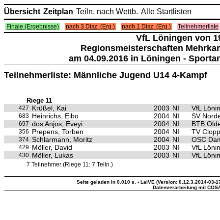
Übersicht
Zeitplan
Teiln. nach Wettb.
Alle Startlisten
Finale (Ergebnisse)
nach 3 Disz. (Erg.)
nach 1 Disz. (Erg.)
Teilnehmerliste
VfL Löningen von 19
Regionsmeisterschaften Mehrka
am 04.09.2016 in Löningen - Sporta
Teilnehmerliste: Männliche Jugend U14 4-Kampf
Riege 11
Krüßel, Kai
2003
NI
VfL Löni
427
Heinrichs, Eibo
2004
NI
SV Nord
683
dos Anjos, Eveyi
2004
NI
BTB Old
697
Prepens, Torben
2004
NI
TV Clop
356
Schlarmann, Moritz
2004
NI
OSC Da
374
Möller, David
2003
NI
VfL Löni
429
Möller, Lukas
2003
NI
VfL Löni
430
7 Teilnehmer (Riege 11: 7 Teiln.)
Seite geladen in 0.010 s. - LaIVE (Version: 0.12.3.2014-03-1
Datenverarbeitung mit COS