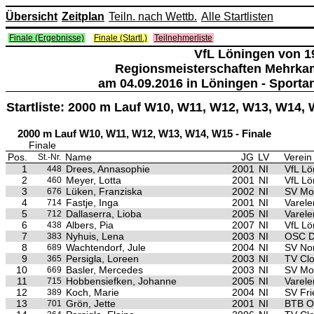
Übersicht
Zeitplan
Teiln. nach Wettb.
Alle Startlisten
Finale (Ergebnisse)
Finale (Startl.)
Teilnehmerliste
VfL Löningen von 19
Regionsmeisterschaften Mehrka
am 04.09.2016 in Löningen - Sporta
Startliste: 2000 m Lauf W10, W11, W12, W13, W14,
2000 m Lauf W10, W11, W12, W13, W14, W15 - Finale
Finale
Pos.
Name
JG
LV
Verein
St.-Nr.
1
Drees, Annasophie
2001
NI
VfL Lö
448
2
Meyer, Lotta
2001
NI
VfL Lö
460
3
Lüken, Franziska
2002
NI
SV Mo
676
4
Fastje, Inga
2001
NI
Varele
714
5
Dallaserra, Lioba
2005
NI
Varele
712
6
Albers, Pia
2007
NI
VfL Lö
438
7
Nyhuis, Lena
2003
NI
OSC 
383
8
Wachtendorf, Jule
2004
NI
SV No
689
9
Persigla, Loreen
2003
NI
TV Cl
365
10
Basler, Mercedes
2003
NI
SV Mo
669
11
Hobbensiefken, Johanne
2005
NI
Varele
715
12
Koch, Marie
2004
NI
SV Fri
389
13
Grön, Jette
2001
NI
BTB O
701