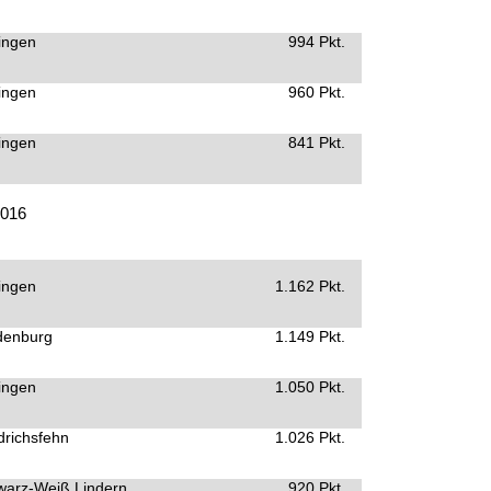
ingen
994 Pkt.
ingen
960 Pkt.
ingen
841 Pkt.
2016
ingen
1.162 Pkt.
denburg
1.149 Pkt.
ingen
1.050 Pkt.
drichsfehn
1.026 Pkt.
warz-Weiß Lindern
920 Pkt.