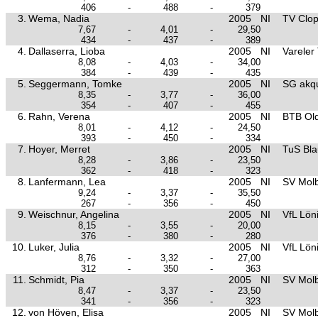
406
-
488
-
379
3.
Wema, Nadia
2005
NI
TV Clo
7,67
-
4,01
-
29,50
434
-
437
-
389
4.
Dallaserra, Lioba
2005
NI
Vareler
8,08
-
4,03
-
34,00
384
-
439
-
435
5.
Seggermann, Tomke
2005
NI
SG akq
8,35
-
3,77
-
36,00
354
-
407
-
455
6.
Rahn, Verena
2005
NI
BTB Ol
8,01
-
4,12
-
24,50
393
-
450
-
334
7.
Hoyer, Merret
2005
NI
TuS Bl
8,28
-
3,86
-
23,50
362
-
418
-
323
8.
Lanfermann, Lea
2005
NI
SV Mol
9,24
-
3,37
-
35,50
267
-
356
-
450
9.
Weischnur, Angelina
2005
NI
VfL Lön
8,15
-
3,55
-
20,00
376
-
380
-
280
10.
Luker, Julia
2005
NI
VfL Lön
8,76
-
3,32
-
27,00
312
-
350
-
363
11.
Schmidt, Pia
2005
NI
SV Mol
8,47
-
3,37
-
23,50
341
-
356
-
323
12.
von Höven, Elisa
2005
NI
SV Mol