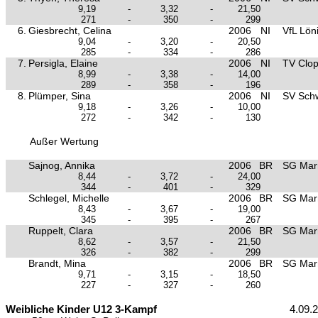
9,19
-
3,32
-
21,50
271
-
350
-
299
6.
Giesbrecht, Celina
2006
NI
VfL Lön
9,04
-
3,20
-
20,50
285
-
334
-
286
7.
Persigla, Elaine
2006
NI
TV Clo
8,99
-
3,38
-
14,00
289
-
358
-
196
8.
Plümper, Sina
2006
NI
SV Sch
9,18
-
3,26
-
10,00
272
-
342
-
130
Außer Wertung
Sajnog, Annika
2006
BR
SG Mar
8,44
-
3,72
-
24,00
344
-
401
-
329
Schlegel, Michelle
2006
BR
SG Mar
8,43
-
3,67
-
19,00
345
-
395
-
267
Ruppelt, Clara
2006
BR
SG Mar
8,62
-
3,57
-
21,50
326
-
382
-
299
Brandt, Mina
2006
BR
SG Mar
9,71
-
3,15
-
18,50
227
-
327
-
260
Weibliche Kinder U12 3-Kampf
4.09.