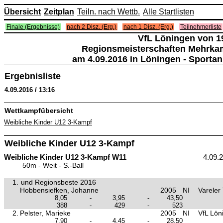
Übersicht
Zeitplan
Teiln. nach Wettb.
Alle Startlisten
Finale (Ergebnisse)
nach 2 Disz. (Erg.)
nach 1 Disz. (Erg.)
Teilnehmerliste
VfL Löningen von 19
Regionsmeisterschaften Mehrka
am 4.09.2016 in Löningen - Sportan
Ergebnisliste
4.09.2016 / 13:16
Wettkampfübersicht
Weibliche Kinder U12 3-Kampf
Weibliche Kinder U12 3-Kampf
Weibliche Kinder U12 3-Kampf W11
4.09.
50m - Weit - S.-Ball
1.
und Regionsbeste 2016
Hobbensiefken, Johanne
2005
NI
Vareler
8,05
-
3,95
-
43,50
388
-
429
-
523
2.
Pelster, Marieke
2005
NI
VfL Lön
7,90
-
4,45
-
28,50