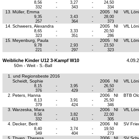
8,56
-
3,27
-
24,50
332
-
343
-
334
13.
Müller, Emma
2005
NI
VfL Lön
9,35
-
3,43
-
28,00
257
-
364
-
373
14.
Schweers, Alexandra
2005
NI
VfL Lön
8,65
-
3,33
-
20,50
323
-
351
-
286
15.
Meyenburg, Paula
2005
NI
VfL Lön
9,78
-
2,93
-
23,50
221
-
297
-
323
Weibliche Kinder U12 3-Kampf W10
4.09.
50m - Weit - S.-Ball
1.
und Regionsbeste 2016
Scheidt, Sophie
2006
NI
VfL Lön
8,15
-
3,95
-
26,50
376
-
429
-
357
2.
Peters, Hanna
2006
NI
BTB Ol
8,13
-
3,91
-
25,50
379
-
424
-
346
3.
Warzeska, Mara
2006
NI
VfL Lön
8,56
-
3,82
-
22,00
332
-
413
-
305
4.
Decker, Berit
2006
NI
SV Frie
8,40
-
3,74
-
19,50
349
-
404
-
273
5.
Thyen, Theresa
2006
NI
SV Sch