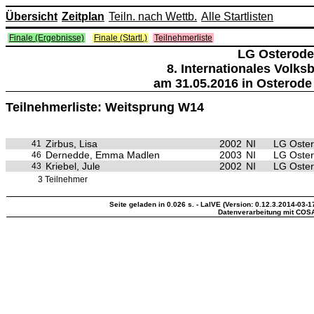
Übersicht
Zeitplan
Teiln. nach Wettb.
Alle Startlisten
Finale (Ergebnisse)
Finale (Startl.)
Teilnehmerliste
LG Osterode
8. Internationales Volk
am 31.05.2016 in Osterode
Teilnehmerliste: Weitsprung W14
Zirbus, Lisa
2002
NI
LG Oste
41
Dernedde, Emma Madlen
2003
NI
LG Oste
46
Kriebel, Jule
2002
NI
LG Oste
43
3 Teilnehmer
Seite geladen in 0.026 s. - LaIVE (Version: 0.12.3.2014-03-1
Datenverarbeitung mit COS