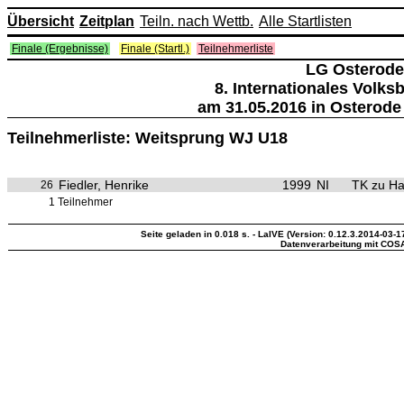
Übersicht
Zeitplan
Teiln. nach Wettb.
Alle Startlisten
Finale (Ergebnisse)
Finale (Startl.)
Teilnehmerliste
LG Osterode
8. Internationales Volk
am 31.05.2016 in Osterode
Teilnehmerliste: Weitsprung WJ U18
Fiedler, Henrike
1999
NI
TK zu H
26
1 Teilnehmer
Seite geladen in 0.018 s. - LaIVE (Version: 0.12.3.2014-03-1
Datenverarbeitung mit COS