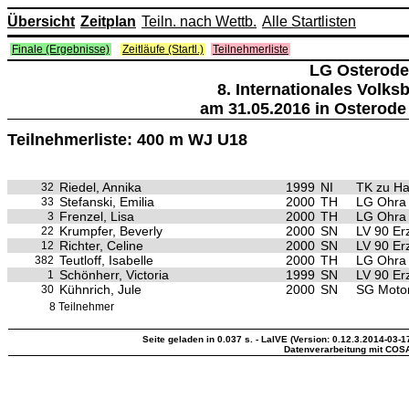
Übersicht
Zeitplan
Teiln. nach Wettb.
Alle Startlisten
Finale (Ergebnisse)
Zeitläufe (Startl.)
Teilnehmerliste
LG Osterode
8. Internationales Volk
am 31.05.2016 in Osterode
Teilnehmerliste: 400 m WJ U18
Riedel, Annika
1999
NI
TK zu H
32
Stefanski, Emilia
2000
TH
LG Ohra 
33
Frenzel, Lisa
2000
TH
LG Ohra 
3
Krumpfer, Beverly
2000
SN
LV 90 Er
22
Richter, Celine
2000
SN
LV 90 Er
12
Teutloff, Isabelle
2000
TH
LG Ohra 
382
Schönherr, Victoria
1999
SN
LV 90 Er
1
Kühnrich, Jule
2000
SN
SG Motor
30
8 Teilnehmer
Seite geladen in 0.037 s. - LaIVE (Version: 0.12.3.2014-03-1
Datenverarbeitung mit COS