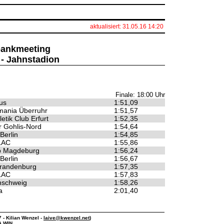
aktualisiert: 31.05.16 14:20
sbankmeeting
 - Jahnstadion
Finale: 18:00 Uhr
us
1:51,09
mania Überruhr
1:51,57
letik Club Erfurt
1:52,35
 Gohlis-Nord
1:54,64
Berlin
1:54,85
 LAC
1:55,86
b Magdeburg
1:56,24
Berlin
1:56,67
randenburg
1:57,35
 LAC
1:57,83
nschweig
1:58,26
a
2:01,40
7 - Kilian Wenzel -
laive@kwenzel.net
)
A WIN.