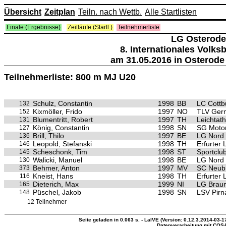
Übersicht
Zeitplan
Teiln. nach Wettb.
Alle Startlisten
Finale (Ergebnisse)
Zeitläufe (Startl.)
Teilnehmerliste
LG Osterode
8. Internationales Volk
am 31.05.2016 in Osterode
Teilnehmerliste: 800 m MJ U20
Schulz, Constantin
1998
BB
LC Cottb
132
Kixmöller, Frido
1997
NO
TLV Ger
152
Blumentritt, Robert
1997
TH
Leichtath
131
König, Constantin
1998
SN
SG Motor
127
Brill, Thilo
1997
BE
LG Nord 
136
Leopold, Stefanski
1998
TH
Erfurter
146
Scheschonk, Tim
1998
ST
Sportclu
145
Walicki, Manuel
1998
BE
LG Nord 
130
Behmer, Anton
1997
MV
SC Neub
373
Kneist, Hans
1998
TH
Erfurter
116
Dieterich, Max
1999
NI
LG Brau
165
Püschel, Jakob
1998
SN
LSV Pirn
148
12 Teilnehmer
Seite geladen in 0.063 s. - LaIVE (Version: 0.12.3.2014-03-1
Datenverarbeitung mit COS