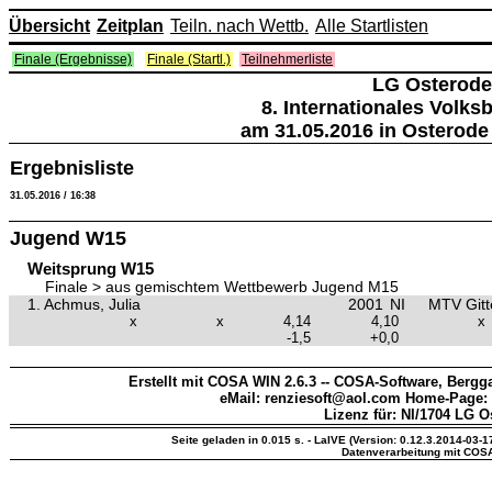
Übersicht
Zeitplan
Teiln. nach Wettb.
Alle Startlisten
Finale (Ergebnisse)
Finale (Startl.)
Teilnehmerliste
LG Osterode
8. Internationales Volk
am 31.05.2016 in Osterode
Ergebnisliste
31.05.2016 / 16:38
Jugend W15
Weitsprung W15
Finale > aus gemischtem Wettbewerb Jugend M15
1.
Achmus, Julia
2001
NI
MTV Gitt
x
x
4,14
4,10
x
-1,5
+0,0
Erstellt mit COSA WIN 2.6.3 -- COSA-Software, Bergga
eMail: renziesoft@aol.com Home-Page:
Lizenz für: NI/1704 LG O
Seite geladen in 0.015 s. - LaIVE (Version: 0.12.3.2014-03-1
Datenverarbeitung mit COS