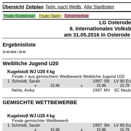
Übersicht
Zeitplan
Teiln. nach Wettb.
Alle Startlisten
Finale (Ergebnisse)
Finale (Startl.)
Teilnehmerliste
LG Osterode
8. Internationales Volk
am 31.05.2016 in Osterode
Ergebnisliste
31.05.2016 / 16:55
Weibliche Jugend U20
Kugelstoß WJ U20 4 kg
Finale > aus gemischtem Wettbewerb Weibliche Jugend U20
1.
Schmidt, Sarah
1997
SN
LV 90 Er
x
15,96
x
15,96
15,79
Nehls, Anika
1997
MV
SC Neub
GEMISCHTE WETTBEWERBE
Kugelstoß WJ U20 4 kg
Finale gemischter Wettbewerb
1.
Schmidt, Sarah
1997
SN
LV 90 Er
x
15,96
x
15,96
15,79