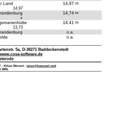
r Land
14,97
m
14,97
randenburg
14,74
m
x
smarienhütte
14,41
m
13,73
randenburg
n.a.
elde
n.a.
rtenstr. 5a, D-38271 Baddeckenstedt
www.cosa-software.de
sterode
7 - Kilian Wenzel -
laive@kwenzel.net
)
A WIN.