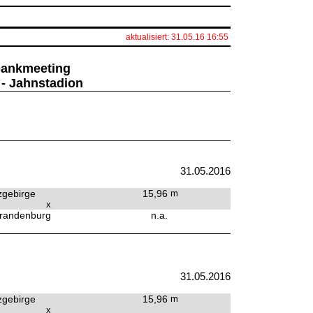
aktualisiert: 31.05.16 16:55
sbankmeeting
 - Jahnstadion
31.05.2016
zgebirge
15,96
m
x
randenburg
n.a.
31.05.2016
zgebirge
15,96
m
x