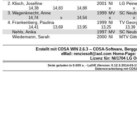
2.
Klisch, Josefine
2001
NI
LG Peine
14,38
14,83
14,88
x
x
3.
Wagenknecht, Anne
1999
MV
SC Neub
14,74
x
14,54
x
x
4.
Frankenberg, Paulina
1999
NI
TV Georg
14,41
13,69
13,95
13,25
13,39
Nehls, Anika
1997
MV
SC Neub
Wiedemann, Sarah
2000
NI
MTV Gitt
Erstellt mit COSA WIN 2.6.3 -- COSA-Software, Bergga
eMail: renziesoft@aol.com Home-Page:
Lizenz für: NI/1704 LG O
Seite geladen in 0.005 s. - LaIVE (Version: 0.12.3.2014-03-1
Datenverarbeitung mit COS