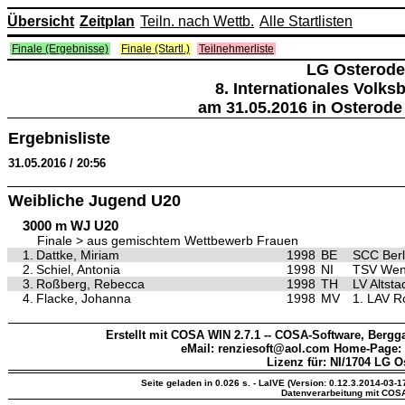
Übersicht
Zeitplan
Teiln. nach Wettb.
Alle Startlisten
Finale (Ergebnisse)
Finale (Startl.)
Teilnehmerliste
LG Osterode
8. Internationales Volk
am 31.05.2016 in Osterode
Ergebnisliste
31.05.2016 / 20:56
Weibliche Jugend U20
3000 m WJ U20
Finale > aus gemischtem Wettbewerb Frauen
1.
Dattke, Miriam
1998
BE
SCC Berl
2.
Schiel, Antonia
1998
NI
TSV Wen
3.
Roßberg, Rebecca
1998
TH
LV Altst
4.
Flacke, Johanna
1998
MV
1. LAV R
Erstellt mit COSA WIN 2.7.1 -- COSA-Software, Bergga
eMail: renziesoft@aol.com Home-Page:
Lizenz für: NI/1704 LG O
Seite geladen in 0.026 s. - LaIVE (Version: 0.12.3.2014-03-1
Datenverarbeitung mit COS