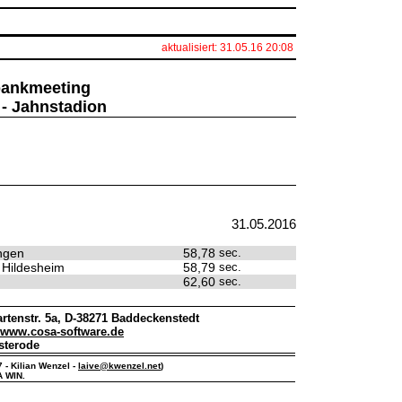
aktualisiert: 31.05.16 20:08
sbankmeeting
 - Jahnstadion
31.05.2016
ngen
58,78
sec.
t Hildesheim
58,79
sec.
62,60
sec.
rtenstr. 5a, D-38271 Baddeckenstedt
www.cosa-software.de
sterode
7 - Kilian Wenzel -
laive@kwenzel.net
)
A WIN.