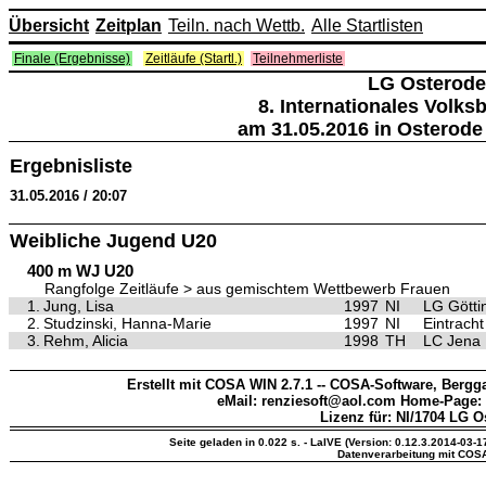
Übersicht
Zeitplan
Teiln. nach Wettb.
Alle Startlisten
Finale (Ergebnisse)
Zeitläufe (Startl.)
Teilnehmerliste
LG Osterode
8. Internationales Volk
am 31.05.2016 in Osterode
Ergebnisliste
31.05.2016 / 20:07
Weibliche Jugend U20
400 m WJ U20
Rangfolge Zeitläufe > aus gemischtem Wettbewerb Frauen
1.
Jung, Lisa
1997
NI
LG Götti
2.
Studzinski, Hanna-Marie
1997
NI
Eintrach
3.
Rehm, Alicia
1998
TH
LC Jena
Erstellt mit COSA WIN 2.7.1 -- COSA-Software, Bergga
eMail: renziesoft@aol.com Home-Page:
Lizenz für: NI/1704 LG O
Seite geladen in 0.022 s. - LaIVE (Version: 0.12.3.2014-03-1
Datenverarbeitung mit COS