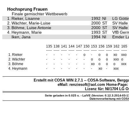
Hochsprung Frauen
Finale gemischter Wettbewerb
1.
Rieker, Lisanne
1992
NI
LG Götti
2.
Wächter, Marie-Luise
2000
ST
SV Halle 
3.
Böhme, Luise Antonie
2000
ST
SV Halle 
4.
Heymann, Marie
1993
ST
VfB Germ
Iken, Jana
1994
NI
Emder La
135
138
141
144
147
150
153
156
159
162
165
-----
-----
-----
-----
-----
-----
-----
-----
-----
-----
-----
1.
Rieker
-
-
-
-
-
o
-
o
o
xo
xxo
2.
Wächter
-
-
-
-
-
-
o
o
o
xxo
o
3.
Böhme
-
-
-
-
-
-
xo
o
o
o
xxx
4.
Heymann
-
-
-
-
-
-
-
xo
-
xxx
Erstellt mit COSA WIN 2.7.1 -- COSA-Software, Bergga
eMail: renziesoft@aol.com Home-Page:
Lizenz für: NI/1704 LG O
Seite geladen in 0.025 s. - LaIVE (Version: 0.12.3.2014-03-1
Datenverarbeitung mit COS