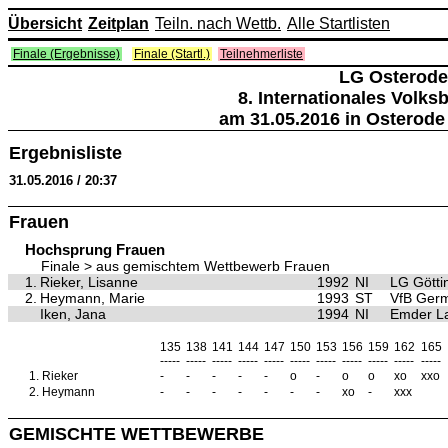
Übersicht
Zeitplan
Teiln. nach Wettb.
Alle Startlisten
Finale (Ergebnisse)
Finale (Startl.)
Teilnehmerliste
LG Osterode
8. Internationales Volk
am 31.05.2016 in Osterode
Ergebnisliste
31.05.2016 / 20:37
Frauen
Hochsprung Frauen
Finale > aus gemischtem Wettbewerb Frauen
1.
Rieker, Lisanne
1992
NI
LG Götti
2.
Heymann, Marie
1993
ST
VfB Germ
Iken, Jana
1994
NI
Emder La
135
138
141
144
147
150
153
156
159
162
165
-----
-----
-----
-----
-----
-----
-----
-----
-----
-----
-----
1.
Rieker
-
-
-
-
-
o
-
o
o
xo
xxo
2.
Heymann
-
-
-
-
-
-
-
xo
-
xxx
GEMISCHTE WETTBEWERBE