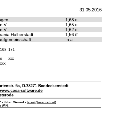
31.05.2016
ngen
1,68
m
e.V.
1,65
m
e.V.
1,62
m
ania Halberstadt
1,56
m
ufgemeinschaft
n.a.
168
171
-----
-----
o
xxx
xxx
rtenstr. 5a, D-38271 Baddeckenstedt
www.cosa-software.de
sterode
7 - Kilian Wenzel -
laive@kwenzel.net
)
A WIN.