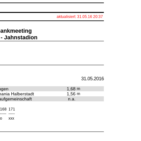
aktualisiert: 31.05.16 20:37
sbankmeeting
 - Jahnstadion
31.05.2016
ngen
1,68
m
ania Halberstadt
1,56
m
ufgemeinschaft
n.a.
168
171
-----
-----
o
xxx