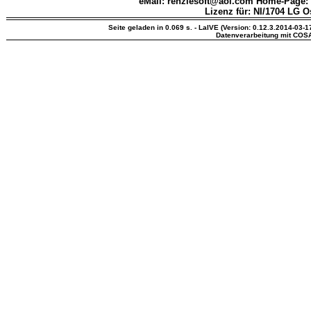
eMail: renziesoft@aol.com Home-Page:
Lizenz für: NI/1704 LG O
Seite geladen in 0.069 s. - LaIVE (Version: 0.12.3.2014-03-1
Datenverarbeitung mit COS