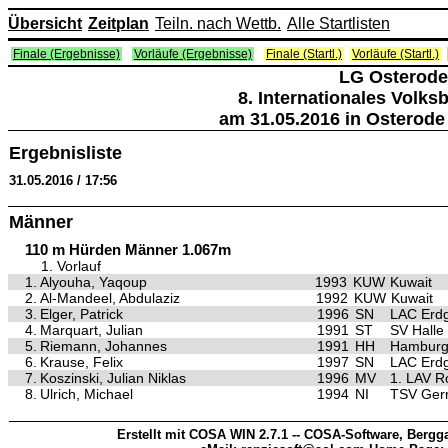
Übersicht
Zeitplan
Teiln. nach Wettb.
Alle Startlisten
Finale (Ergebnisse)
Vorläufe (Ergebnisse)
Finale (Startl.)
Vorläufe (Startl.)
LG Osterode
8. Internationales Volk
am 31.05.2016 in Osterode
Ergebnisliste
31.05.2016 / 17:56
Männer
110 m Hürden Männer 1.067m
1. Vorlauf
1.
Alyouha, Yaqoup
1993
KUW
Kuwait
2.
Al-Mandeel, Abdulaziz
1992
KUW
Kuwait
3.
Elger, Patrick
1996
SN
LAC Erd
4.
Marquart, Julian
1991
ST
SV Halle 
5.
Riemann, Johannes
1991
HH
Hamburg
6.
Krause, Felix
1997
SN
LAC Erd
7.
Koszinski, Julian Niklas
1996
MV
1. LAV R
8.
Ulrich, Michael
1994
NI
TSV Ger
Erstellt mit COSA WIN 2.7.1 -- COSA-Software, Bergga