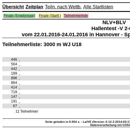
Übersicht
Zeitplan
Teiln. nach Wettb.
Alle Startlisten
Finale (Ergebnisse)
Finale (Startl.)
Teilnehmerliste
NLV+BLV
Hallentest -V 2-
vom 22.01.2016-24.01.2016 in Hannover - S
Teilnehmerliste: 3000 m WJ U18
,
446
,
564
,
442
,
189
,
896
,
864
,
414
,
719
,
147
,
191
,
67
11 Teilnehmer
Seite geladen in 0.004 s. - LaIVE (Version: 0.12.3.2014-03-1
Datenverarbeitung mit COS