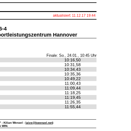
aktualisiert: 11.12.17 19:44
6-4
portleistungszentrum Hannover
Finale: So., 24.01., 10:45 Uhr
10:16,50
10:31,58
10:34,43
10:35,36
10:49,22
11:00,43
11:09,44
11:18,25
11:19,45
11:26,35
11:55,44
7 - Kilian Wenzel -
laive@kwenzel.net
)
A WIN.