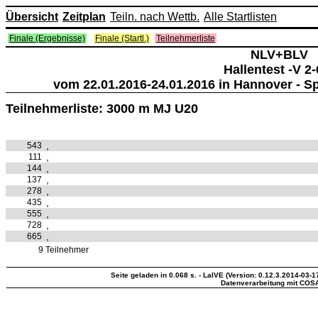
Übersicht
Zeitplan
Teiln. nach Wettb.
Alle Startlisten
Finale (Ergebnisse)
Finale (Startl.)
Teilnehmerliste
NLV+BLV
Hallentest -V 2-
vom 22.01.2016-24.01.2016 in Hannover - S
Teilnehmerliste: 3000 m MJ U20
,
543
,
111
,
144
,
137
,
278
,
435
,
555
,
728
,
665
9 Teilnehmer
Seite geladen in 0.068 s. - LaIVE (Version: 0.12.3.2014-03-1
Datenverarbeitung mit COS