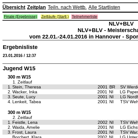
Übersicht
Zeitplan
Teiln. nach Wettb.
Alle Startlisten
Finale (Ergebnisse)
Zeitläufe (Startl.)
Teilnehmerliste
NLV+BLV
NLV+BLV - Meisterscha
vom 22.01.-24.01.2016 in Hannover - Spo
Ergebnisliste
23.01.2016 / 12:37
Jugend W15
300 m W15
1. Zeitlauf
1.
Stein, Theresa
2001
BR
SV Werd
2.
Wacker, Inka
2001
NI
LG Papen
3.
Seute, Lucy
2001
NI
LG Nord
4.
Lenkeit, Tabea
2001
NI
TSV Weh
300 m W15
2. Zeitlauf
1.
Feistle, Lena
2002
NI
TSV Weh
2.
Waida, Amelie
2001
NI
LG Eichs
3.
Frost, Laura
2001
NI
TSV War
Borchert, Klara
2002
NI
LG Unter