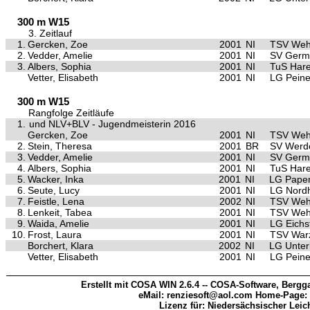
300 m W15
3. Zeitlauf
1.
Gercken, Zoe
2001
NI
TSV Weh
2.
Vedder, Amelie
2001
NI
SV Germa
3.
Albers, Sophia
2001
NI
TuS Har
Vetter, Elisabeth
2001
NI
LG Peine
300 m W15
Rangfolge Zeitläufe
1.
und NLV+BLV - Jugendmeisterin 2016
Gercken, Zoe
2001
NI
TSV Weh
2.
Stein, Theresa
2001
BR
SV Werd
3.
Vedder, Amelie
2001
NI
SV Germa
4.
Albers, Sophia
2001
NI
TuS Har
5.
Wacker, Inka
2001
NI
LG Papen
6.
Seute, Lucy
2001
NI
LG Nord
7.
Feistle, Lena
2002
NI
TSV Weh
8.
Lenkeit, Tabea
2001
NI
TSV Weh
9.
Waida, Amelie
2001
NI
LG Eichs
10.
Frost, Laura
2001
NI
TSV War
Borchert, Klara
2002
NI
LG Unter
Vetter, Elisabeth
2001
NI
LG Peine
Erstellt mit COSA WIN 2.6.4 -- COSA-Software, Bergga
eMail: renziesoft@aol.com Home-Page:
Lizenz für: Niedersächsischer Leic