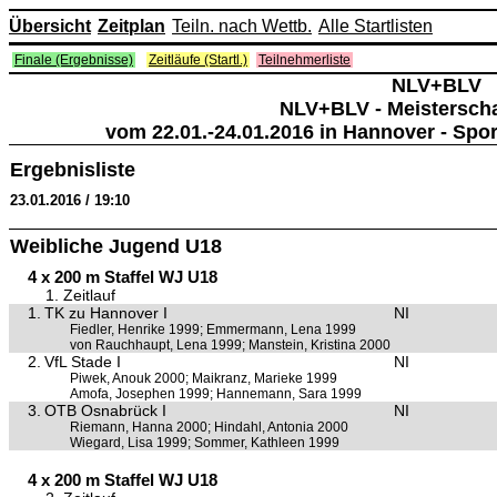
Übersicht
Zeitplan
Teiln. nach Wettb.
Alle Startlisten
Finale (Ergebnisse)
Zeitläufe (Startl.)
Teilnehmerliste
NLV+BLV
NLV+BLV - Meisterscha
vom 22.01.-24.01.2016 in Hannover - Spo
Ergebnisliste
23.01.2016 / 19:10
Weibliche Jugend U18
4 x 200 m Staffel WJ U18
1. Zeitlauf
1.
TK zu Hannover I
NI
Fiedler, Henrike 1999; Emmermann, Lena 1999
von Rauchhaupt, Lena 1999; Manstein, Kristina 2000
2.
VfL Stade I
NI
Piwek, Anouk 2000; Maikranz, Marieke 1999
Amofa, Josephen 1999; Hannemann, Sara 1999
3.
OTB Osnabrück I
NI
Riemann, Hanna 2000; Hindahl, Antonia 2000
Wiegard, Lisa 1999; Sommer, Kathleen 1999
4 x 200 m Staffel WJ U18