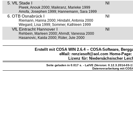
5.
VfL Stade I
NI
Piwek, Anouk 2000; Maikranz, Marieke 1999
Amofa, Josephen 1999; Hannemann, Sara 1999
6.
OTB Osnabrück I
NI
Riemann, Hanna 2000; Hindahl, Antonia 2000
Wiegard, Lisa 1999; Sommer, Kathleen 1999
VfL Eintracht Hannover I
NI
Rehbein, Marleen 2000; Ahrndt, Vanessa 2000
Hasanovic, Kaida 2000; Rüter, Jule 2000
Erstellt mit COSA WIN 2.6.4 -- COSA-Software, Bergga
eMail: renziesoft@aol.com Home-Page:
Lizenz für: Niedersächsischer Leic
Seite geladen in 0.017 s. - LaIVE (Version: 0.12.3.2014-03-1
Datenverarbeitung mit COS