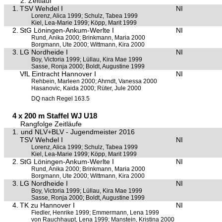
2. Zeitlauf
1.
TSV Wehdel I
NI
Lorenz, Alica 1999; Schulz, Tabea 1999
Kiel, Lea-Marie 1999; Köpp, Marit 1999
2.
StG Löningen-Ankum-Werlte I
NI
Rund, Anika 2000; Brinkmann, Maria 2000
Borgmann, Ute 2000; Wittmann, Kira 2000
3.
LG Nordheide I
NI
Boy, Victoria 1999; Lüllau, Kira Mae 1999
Sasse, Ronja 2000; Boldt, Augustine 1999
VfL Eintracht Hannover I
NI
Rehbein, Marleen 2000; Ahrndt, Vanessa 2000
Hasanovic, Kaida 2000; Rüter, Jule 2000
DQ nach Regel 163.5
4 x 200 m Staffel WJ U18
Rangfolge Zeitläufe
1.
und NLV+BLV - Jugendmeister 2016
TSV Wehdel I
NI
Lorenz, Alica 1999; Schulz, Tabea 1999
Kiel, Lea-Marie 1999; Köpp, Marit 1999
2.
StG Löningen-Ankum-Werlte I
NI
Rund, Anika 2000; Brinkmann, Maria 2000
Borgmann, Ute 2000; Wittmann, Kira 2000
3.
LG Nordheide I
NI
Boy, Victoria 1999; Lüllau, Kira Mae 1999
Sasse, Ronja 2000; Boldt, Augustine 1999
4.
TK zu Hannover I
NI
Fiedler, Henrike 1999; Emmermann, Lena 1999
von Rauchhaupt, Lena 1999; Manstein, Kristina 2000