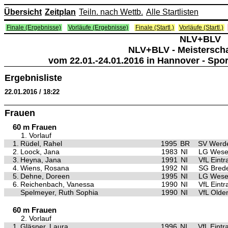
Übersicht
Zeitplan
Teiln. nach Wettb.
Alle Startlisten
Finale (Ergebnisse)
Vorläufe (Ergebnisse)
Finale (Startl.)
Vorläufe (Startl.)
NLV+BLV
NLV+BLV - Meisterscha
vom 22.01.-24.01.2016 in Hannover - Spo
Ergebnisliste
22.01.2016 / 18:22
Frauen
60 m Frauen
1. Vorlauf
1.
Rüdel, Rahel
1995
BR
SV Werd
2.
Loock, Jana
1983
NI
LG Wese
3.
Heyna, Jana
1991
NI
VfL Eint
4.
Wiens, Rosana
1992
NI
SG Bred
5.
Dehne, Doreen
1995
NI
LG Wese
6.
Reichenbach, Vanessa
1990
NI
VfL Eint
Spelmeyer, Ruth Sophia
1990
NI
VfL Olde
60 m Frauen
2. Vorlauf
1.
Gläsner, Laura
1996
NI
VfL Eint