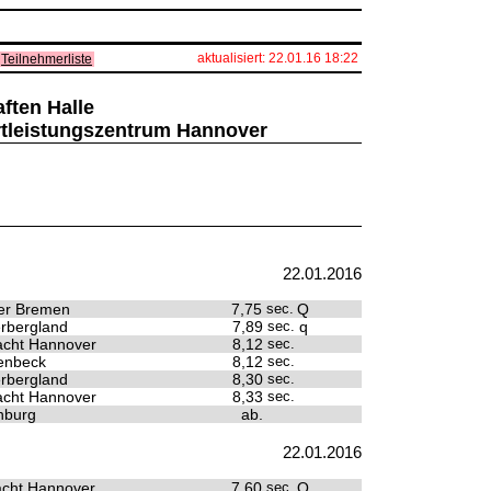
aktualisiert: 22.01.16 18:22
Teilnehmerliste
ften Halle
rtleistungszentrum Hannover
22.01.2016
er Bremen
7,75
sec.
Q
rbergland
7,89
sec.
q
racht Hannover
8,12
sec.
enbeck
8,12
sec.
rbergland
8,30
sec.
racht Hannover
8,33
sec.
nburg
ab.
22.01.2016
racht Hannover
7,60
sec.
Q