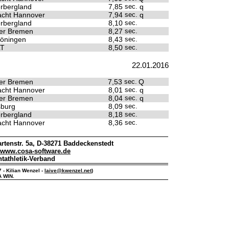
rbergland
7,85
sec.
q
racht Hannover
7,94
sec.
q
rbergland
8,10
sec.
er Bremen
8,27
sec.
öningen
8,43
sec.
LT
8,50
sec.
22.01.2016
er Bremen
7,53
sec.
Q
racht Hannover
8,01
sec.
q
er Bremen
8,04
sec.
q
sburg
8,09
sec.
rbergland
8,18
sec.
racht Hannover
8,36
sec.
rtenstr. 5a, D-38271 Baddeckenstedt
www.cosa-software.de
htathletik-Verband
7 - Kilian Wenzel -
laive@kwenzel.net
)
A WIN.