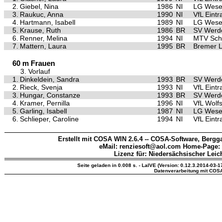
2.
Giebel, Nina
1986
NI
LG Wese
3.
Raukuc, Anna
1990
NI
VfL Eint
4.
Hartmann, Isabell
1989
NI
LG Wese
5.
Krause, Ruth
1986
BR
SV Werd
6.
Renner, Melina
1994
NI
MTV Sch
7.
Mattern, Laura
1995
BR
Bremer 
60 m Frauen
3. Vorlauf
1.
Dinkeldein, Sandra
1993
BR
SV Werd
2.
Rieck, Svenja
1993
NI
VfL Eint
3.
Hungar, Constanze
1993
BR
SV Werd
4.
Kramer, Pernilla
1996
NI
VfL Wolf
5.
Garling, Isabell
1987
NI
LG Wese
6.
Schlieper, Caroline
1994
NI
VfL Eint
Erstellt mit COSA WIN 2.6.4 -- COSA-Software, Bergga
eMail: renziesoft@aol.com Home-Page:
Lizenz für: Niedersächsischer Leic
Seite geladen in 0.008 s. - LaIVE (Version: 0.12.3.2014-03-1
Datenverarbeitung mit COS