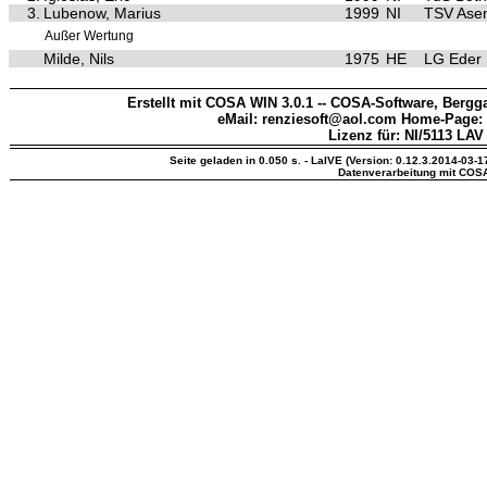
3.
Lubenow, Marius
1999
NI
TSV Asen
Außer Wertung
Milde, Nils
1975
HE
LG Eder
Erstellt mit COSA WIN 3.0.1 -- COSA-Software, Bergga
eMail: renziesoft@aol.com Home-Page:
Lizenz für: NI/5113 LAV
Seite geladen in 0.050 s. - LaIVE (Version: 0.12.3.2014-03-1
Datenverarbeitung mit COS