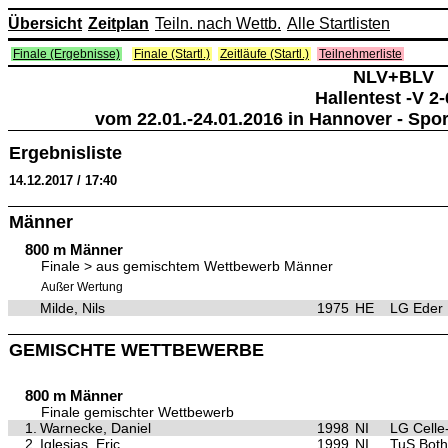
Übersicht
Zeitplan
Teiln. nach Wettb.
Alle Startlisten
Finale (Ergebnisse)
Finale (Startl.)
Zeitläufe (Startl.)
Teilnehmerliste
NLV+BLV
Hallentest -V 2-
vom 22.01.-24.01.2016 in Hannover - Spo
Ergebnisliste
14.12.2017 / 17:40
Männer
800 m Männer
Finale > aus gemischtem Wettbewerb Männer
Außer Wertung
Milde, Nils
1975
HE
LG Eder
GEMISCHTE WETTBEWERBE
800 m Männer
Finale gemischter Wettbewerb
1.
Warnecke, Daniel
1998
NI
LG Celle
2.
Iglesias, Eric
1999
NI
TuS Both