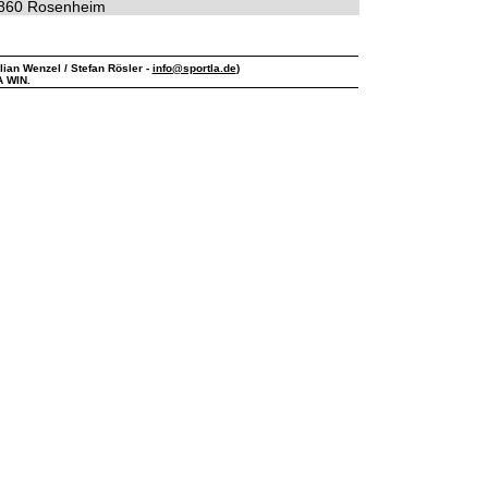
860 Rosenheim
ilian Wenzel / Stefan Rösler -
info@sportla.de
)
A WIN.