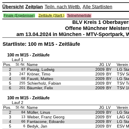
Übersicht
Zeitplan
Teiln. nach Wettb.
Alle Startlisten
Finale (Ergebnisse)
Zeitläufe (Startl.)
Teilnehmerliste
BLV Kreis 1 Oberbaye
Offene Münchner Meister
am 13.04.2024 in München - MTV-Sportpark, W
Startliste: 100 m M15 - Zeitläufe
100 m M15 - Zeitläufe
Lauf 1
Pos.
Name
JG
LV
Verein
St.-Nr.
2
Passig, Ludwig
2009
BY
LG St
87
3
Kröner, Timo
2009
BY
TSV S
247
4
Fausti, Matteo
2009
BY
LG St
68
5
Schierholz, Fabian
2009
BY
TSV T
255
6
Bäumler, Felix
2009
BY
TSV 1
201
100 m M15 - Zeitläufe
Lauf 2
Pos.
Name
JG
LV
Verein
St.-Nr.
2
Müller, Linus
2009
BY
LG St
84
3
Weber, Franz Georg
2009
BY
LAG G
13
4
Fantacone, Edoardo
2009
BY
LG St
66
5
Bedyk, Jan
2009
BY
ESV M
6