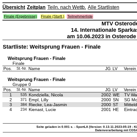
Übersicht
Zeitplan
Teiln. nach Wettb.
Alle Startlisten
Finale (Ergebnisse)
Finale (Startl.)
Teilnehmerliste
MTV Osterod
14. Internationale Spark
am 10.06.2023 in Osterode
Startliste: Weitsprung Frauen - Finale
Weitsprung Frauen - Finale
Finale
Pos.
Name
JG
LV
Verein
St.-Nr.
Weitsprung Frauen - Finale
Gruppe 0
Pos.
Name
JG
LV
Verein
St.-Nr.
1
Kondziella, Nicola
2002
WE
TV Wa
535
2
Empl, Lilly
2000
SN
SG Mot
371
3
Riecke, Lea-Jasmin
2000
ST
Mittel
384
4
Kienast, Lucie
2001
HE
Eintra
234
Seite geladen in 0.001 s. - SportLA (Version: 0.13.11.2023-05-19 - K
Datenverarbeitung mit COS