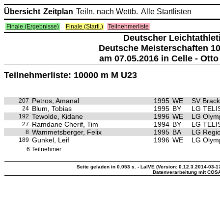
Übersicht
Zeitplan
Teiln. nach Wettb.
Alle Startlisten
Finale (Ergebnisse)
Finale (Startl.)
Teilnehmerliste
Deutscher Leichtathlet
Deutsche Meisterschaften 10
am 07.05.2016 in Celle - Ott
Teilnehmerliste: 10000 m M U23
Petros, Amanal
1995
WE
SV Brac
207
Blum, Tobias
1995
BY
LG TELI
24
Tewolde, Kidane
1996
WE
LG Olym
192
Ramdane Cherif, Tim
1994
BY
LG TELI
27
Wammetsberger, Felix
1995
BA
LG Regio
8
Gunkel, Leif
1996
WE
LG Olym
189
6 Teilnehmer
Seite geladen in 0.053 s. - LaIVE (Version: 0.12.3.2014-03-1
Datenverarbeitung mit COS