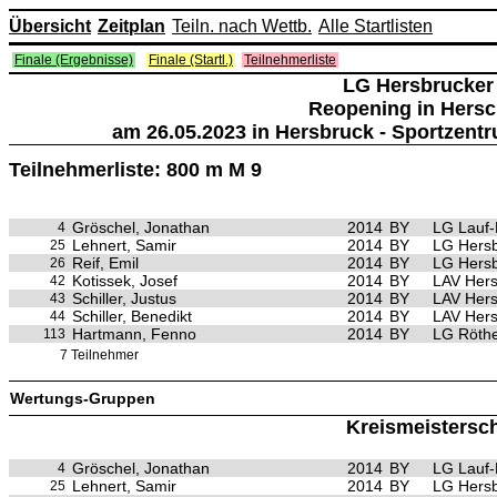
Übersicht
Zeitplan
Teiln. nach Wettb.
Alle Startlisten
Finale (Ergebnisse)
Finale (Startl.)
Teilnehmerliste
LG Hersbrucker
Reopening in Hers
am 26.05.2023 in Hersbruck - Sportzent
Teilnehmerliste: 800 m M 9
Gröschel, Jonathan
2014
BY
LG Lauf-
4
Lehnert, Samir
2014
BY
LG Hersb
25
Reif, Emil
2014
BY
LG Hersb
26
Kotissek, Josef
2014
BY
LAV Hers
42
Schiller, Justus
2014
BY
LAV Hers
43
Schiller, Benedikt
2014
BY
LAV Hers
44
Hartmann, Fenno
2014
BY
LG Röthe
113
7 Teilnehmer
Wertungs-Gruppen
Kreismeistersch
Gröschel, Jonathan
2014
BY
LG Lauf-
4
Lehnert, Samir
2014
BY
LG Hersb
25