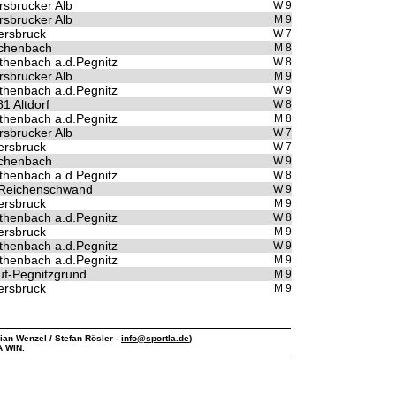
sbrucker Alb
W 9
sbrucker Alb
M 9
ersbruck
W 7
chenbach
M 8
henbach a.d.Pegnitz
W 8
sbrucker Alb
M 9
henbach a.d.Pegnitz
W 9
1 Altdorf
W 8
henbach a.d.Pegnitz
M 8
sbrucker Alb
W 7
ersbruck
W 7
chenbach
W 9
henbach a.d.Pegnitz
W 8
 Reichenschwand
W 9
ersbruck
M 9
henbach a.d.Pegnitz
W 8
ersbruck
M 9
henbach a.d.Pegnitz
W 9
henbach a.d.Pegnitz
M 9
f-Pegnitzgrund
M 9
ersbruck
M 9
lian Wenzel / Stefan Rösler -
info@sportla.de
)
A WIN.