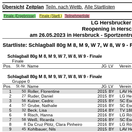
Übersicht
Zeitplan
Teiln. nach Wettb.
Alle Startlisten
Finale (Ergebnisse)
Finale (Startl.)
Teilnehmerliste
LG Hersbrucker
Reopening in Hers
am 26.05.2023 in Hersbruck - Sportzent
Startliste: Schlagball 80g M 8, M 9, W 7, W 8, W 9 
Schlagball 80g M 8, M 9, W 7, W 8, W 9 - Finale
Finale
Pos.
Name
JG
LV
Verein
St.-Nr.
Schlagball 80g M 8, M 9, W 7, W 8, W 9 - Finale
Gruppe 0
Pos.
Name
JG
LV
Verein
St.-Nr.
1
Roller, Florentine
2015
BY
LAV H
50
2
Ruder, Daniel
2015
BY
LG Her
27
3
Kulzer, Cedric
2015
BY
SC Es
56
4
Grube, Nathalie
2016
BY
SC Es
57
5
Beck, Lisa
2014
BY
TV 188
32
6
Risch, Hanna
2016
BY
LG Röt
9
7
Weiß, Ricarda
2016
BY
SC Es
58
8
Da Cruz Plötz, Clara Pinheiro
2016
BY
LG Röt
8
9
Kohlbauer, Nils
2015
BY
LAV H
45