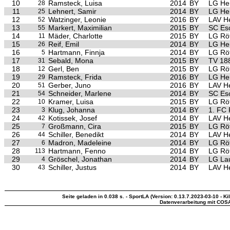
10
Ramsteck, Luisa
2014
BY
LG Her
28
11
Lehnert, Samir
2014
BY
LG Her
25
12
Watzinger, Leonie
2016
BY
LAV H
52
13
Markert, Maximilian
2015
BY
SC Es
55
14
Mäder, Charlotte
2015
BY
LG Röt
11
15
Reif, Emil
2014
BY
LG Her
26
16
Hartmann, Finnja
2014
BY
LG Röt
5
17
Sebald, Mona
2015
BY
TV 188
31
18
Gerl, Ben
2015
BY
LG Röt
12
19
Ramsteck, Frida
2016
BY
LG Her
29
20
Gerber, Juno
2016
BY
LAV H
51
21
Schneider, Marlene
2014
BY
SC Es
54
22
Kramer, Luisa
2015
BY
LG Röt
10
23
Klug, Johanna
2014
BY
1. FC
3
24
Kotissek, Josef
2014
BY
LAV H
42
25
Großmann, Cira
2015
BY
LG Röt
7
26
Schiller, Benedikt
2014
BY
LAV H
44
27
Madron, Madeleine
2014
BY
LG Röt
6
28
Hartmann, Fenno
2014
BY
LG Röt
113
29
Gröschel, Jonathan
2014
BY
LG Lau
4
30
Schiller, Justus
2014
BY
LAV H
43
Seite geladen in 0.038 s. - SportLA (Version: 0.13.7.2023-03-10 - Ki
Datenverarbeitung mit COS