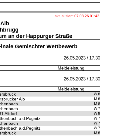
aktualisiert: 07.08.26 01:42
 Alb
chbrugg
rum an der Happurger Straße
- Finale Gemischter Wettbewerb
26.05.2023 / 17.30
Meldeleistung
26.05.2023 / 17.30
Meldeleistung
ersbruck
W 8
sbrucker Alb
M 8
chenbach
M 8
chenbach
W 7
1 Altdorf
W 9
henbach a.d.Pegnitz
W 7
chenbach
W 7
henbach a.d.Pegnitz
W 7
ersbruck
M 8