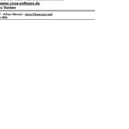
www.cosa-software.de
is Verden
7 - Kilian Wenzel -
laive@kwenzel.net
)
A WIN.