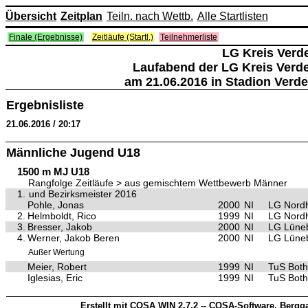
Übersicht
Zeitplan
Teiln. nach Wettb.
Alle Startlisten
Finale (Ergebnisse)
Zeitläufe (Startl.)
Teilnehmerliste
LG Kreis Verd
Laufabend der LG Kreis Verd
am 21.06.2016 in Stadion Verde
Ergebnisliste
21.06.2016 / 20:17
Männliche Jugend U18
1500 m MJ U18
Rangfolge Zeitläufe > aus gemischtem Wettbewerb Männer
1.
und Bezirksmeister 2016
Pohle, Jonas
2000
NI
LG Nord
2.
Helmboldt, Rico
1999
NI
LG Nord
3.
Bresser, Jakob
2000
NI
LG Lüne
4.
Werner, Jakob Beren
2000
NI
LG Lüne
Außer Wertung
Meier, Robert
1999
NI
TuS Both
Iglesias, Eric
1999
NI
TuS Both
Erstellt mit COSA WIN 2.7.2 -- COSA-Software, Bergga