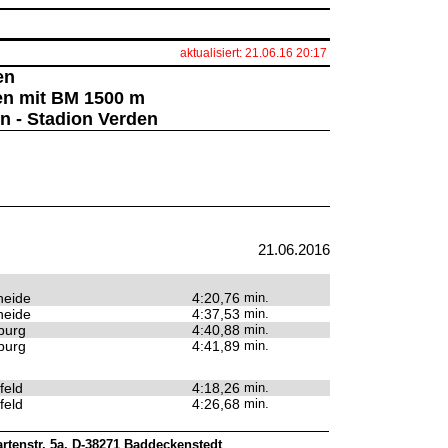
aktualisiert: 21.06.16 20:17
en
en mit BM 1500 m
n - Stadion Verden
21.06.2016
heide
4:20,76
min.
heide
4:37,53
min.
burg
4:40,88
min.
burg
4:41,89
min.
feld
4:18,26
min.
feld
4:26,68
min.
rtenstr. 5a, D-38271 Baddeckenstedt