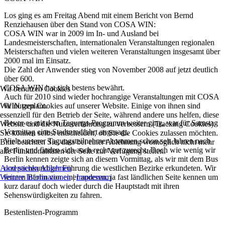
Los ging es am Freitag Abend mit einem Bericht von Bernd
Renziehausen über den Stand von COSA WIN:
COSA WIN war in 2009 im In- und Ausland bei
Landesmeisterschaften, internationalen Veranstaltungen regionalen
Meisterschaften und vielen weiteren Veranstaltungen insgesamt über
2000 mal im Einsatz.
Die Zahl der Anwender stieg von November 2008 auf jetzt deutlich
über 600.
COSA WIN hat sich bestens bewährt.
Wir benutzen Cookies
Auch für 2010 sind wieder hochrangige Veranstaltungen mit COSA
WIN geplant.
Wir nutzen Cookies auf unserer Website. Einige von ihnen sind
essenziell für den Betrieb der Seite, während andere uns helfen, diese
Bevor es mit dem Tagungs-Programm weiter ging, war für Samstag
Website und die Nutzererfahrung zu verbessern (Tracking Cookies).
Vormittag eine Stadtrundfahrt angesagt.
Sie können selbst entscheiden, ob Sie die Cookies zulassen möchten.
Viele unserer Tagungsteilnehmer kommen schon seit Jahren nach
Bitte beachten Sie, dass bei einer Ablehnung womöglich nicht mehr
Berlin und finden sich auch recht gut zurecht. Doch wie wenig wir
alle Funktionalitäten der Seite zur Verfügung stehen.
Berlin kennen zeigte sich an diesem Vormittag, als wir mit dem Bus
und sachkundiger Führung die westlichen Bezirke erkundeten. Wir
Akzeptieren
Ablehnen
lernten Berlin von einer anderen, ja fast ländlichen Seite kennen um
Weitere Informationen
|
Impressum
kurz darauf doch wieder durch die Hauptstadt mit ihren
Sehenswürdigkeiten zu fahren.
Bestenlisten-Programm