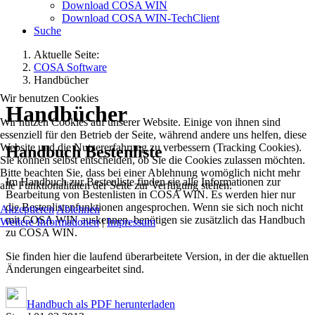
Download COSA WIN
Download COSA WIN-TechClient
Suche
Aktuelle Seite:
COSA Software
Handbücher
Wir benutzen Cookies
Handbücher
Wir nutzen Cookies auf unserer Website. Einige von ihnen sind
essenziell für den Betrieb der Seite, während andere uns helfen, diese
Website und die Nutzererfahrung zu verbessern (Tracking Cookies).
Handbuch Bestenliste
Sie können selbst entscheiden, ob Sie die Cookies zulassen möchten.
Bitte beachten Sie, dass bei einer Ablehnung womöglich nicht mehr
Im Handbuch zur Bestenliste finden sie alle Informationen zur
alle Funktionalitäten der Seite zur Verfügung stehen.
Bearbeitung von Bestenlisten in COSA WIN. Es werden hier nur
die Bestenlistenfunktionen angesprochen. Wenn sie sich noch nicht
Akzeptieren
Ablehnen
mit COSA WIN auskennen, benötigen sie zusätzlich das Handbuch
Weitere Informationen
|
Impressum
zu COSA WIN.
Sie finden hier die laufend überarbeitete Version, in der die aktuellen
Änderungen eingearbeitet sind.
Handbuch als PDF herunterladen