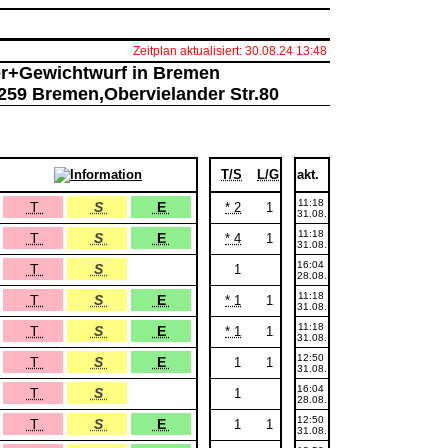
Zeitplan aktualisiert: 30.08.24 13:48
r+Gewichtwurf in Bremen
259 Bremen,Obervielander Str.80
T/S
L/G
akt.
11:18
T
S
E
* 2
1
31.08.
11:18
T
S
E
* 4
1
31.08.
16:04
T
S
1
28.08.
11:18
T
S
E
* 1
1
31.08.
11:18
T
S
E
* 1
1
31.08.
12:50
T
S
E
1
1
31.08.
16:04
T
S
1
28.08.
12:50
T
S
E
1
1
31.08.