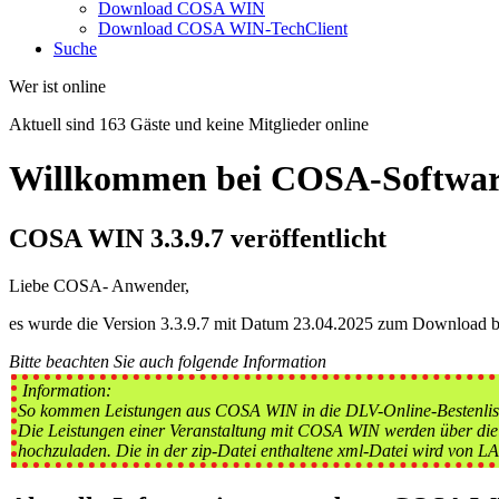
Download COSA WIN
Download COSA WIN-TechClient
Suche
Wer ist online
Aktuell sind 163 Gäste und keine Mitglieder online
Willkommen bei COSA-Softwa
COSA WIN 3.3.9.7 veröffentlicht
Liebe COSA- Anwender,
es wurde die Version 3.3.9.7 mit Datum 23.04.2025 zum Download ber
Bitte beachten Sie auch folgende Information
Information:
So kommen Leistungen aus COSA WIN in die DLV-Online-Bestenlis
Die Leistungen einer Veranstaltung mit COSA WIN werden über die 
hochzuladen. Die in der zip-Datei enthaltene xml-Datei wird von LAD