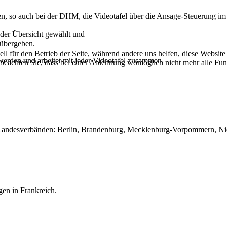
gen, so auch bei der DHM, die Videotafel über die Ansage-Steuerung im
 der Übersicht gewählt und
 übergeben.
ell für den Betrieb der Seite, während andere uns helfen, diese Websit
werden und arbeitet mit jeder Videotafel zusammen.
 beachten Sie, dass bei einer Ablehnung womöglich nicht mehr alle Funk
ndesverbänden: Berlin, Brandenburg, Mecklenburg-Vorpommern, Nie
en in Frankreich.