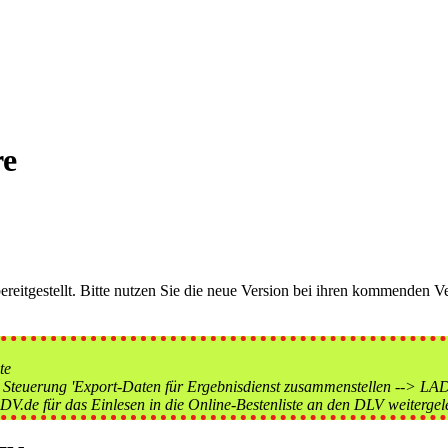
re
eitgestellt. Bitte nutzen Sie die neue Version bei ihren kommenden Ve
te
Steuerung 'Export-Daten für Ergebnisdienst zusammenstellen --> LADV
V.de für das Einlesen in die Online-Bestenliste an den DLV weitergele