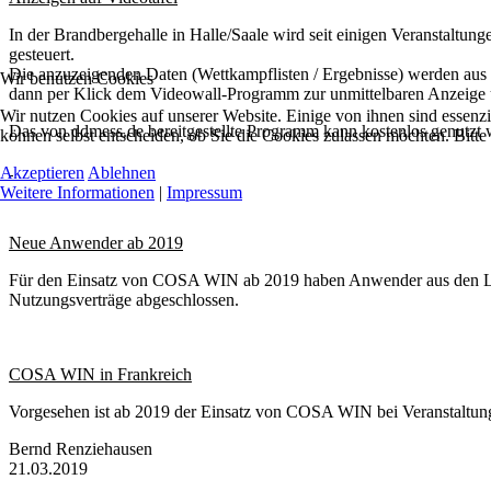
In der Brandbergehalle in Halle/Saale wird seit einigen Veranstaltun
gesteuert.
Die anzuzeigenden Daten (Wettkampflisten / Ergebnisse) werden aus
Wir benutzen Cookies
dann per Klick dem Videowall-Programm zur unmittelbaren Anzeige
Wir nutzen Cookies auf unserer Website. Einige von ihnen sind essenzi
Das von ddmess.de bereitgestellte Programm kann kostenlos genutzt 
können selbst entscheiden, ob Sie die Cookies zulassen möchten. Bitte
Akzeptieren
Ablehnen
Weitere Informationen
|
Impressum
Neue Anwender ab 2019
Für den Einsatz von COSA WIN ab 2019 haben Anwender aus den La
Nutzungsverträge abgeschlossen.
COSA WIN in Frankreich
Vorgesehen ist ab 2019 der Einsatz von COSA WIN bei Veranstaltung
Bernd Renziehausen
21.03.2019