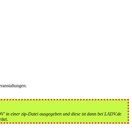
ranstaltungen.
' in einer zip-Datei ausgegeben und diese ist dann bei LADV.de
itet.